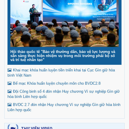
Hội thảo quốc tế "Bảo vệ thường dân, bảo vệ lực lượng và
sẵn sàng thực hiện nhiệm vụ trong môi trường phái bộ số
và trí tuệ nhân tạo”
Khai mạc khóa huấn luyện tiền triển khai tại Cục Gìn giữ hòa
bình Việt Nam
Bế mạc Khóa huấn luyện chuyên môn cho BVDC2.8
Đội Công binh số 4 đón nhận Huy chương Vì sự nghiệp Gìn giữ
hòa bình Liên hợp quốc
BVDC 2.7 đón nhận Huy chương Vì sự nghiệp Gìn giữ hòa bình
Liên hợp quốc
THƯ VIỆN VIDEO