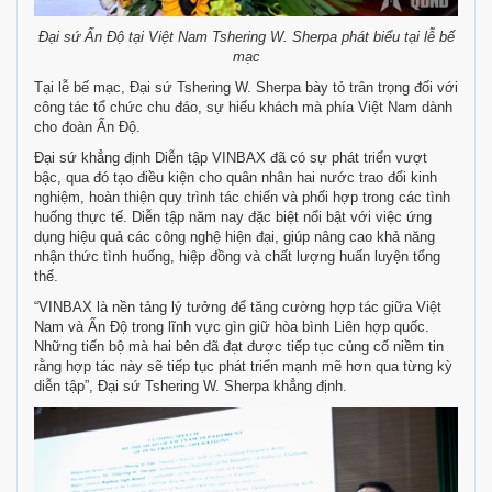
Đại sứ Ấn Độ tại Việt Nam Tshering W. Sherpa phát biểu tại lễ bế
mạc
Tại lễ bế mạc, Đại sứ Tshering W. Sherpa bày tỏ trân trọng đối với
công tác tổ chức chu đáo, sự hiếu khách mà phía Việt Nam dành
cho đoàn Ấn Độ.
Đại sứ khẳng định Diễn tập VINBAX đã có sự phát triển vượt
bậc, qua đó tạo điều kiện cho quân nhân hai nước trao đổi kinh
nghiệm, hoàn thiện quy trình tác chiến và phối hợp trong các tình
huống thực tế. Diễn tập năm nay đặc biệt nổi bật với việc ứng
dụng hiệu quả các công nghệ hiện đại, giúp nâng cao khả năng
nhận thức tình huống, hiệp đồng và chất lượng huấn luyện tổng
thể.
“VINBAX là nền tảng lý tưởng để tăng cường hợp tác giữa Việt
Nam và Ấn Độ trong lĩnh vực gìn giữ hòa bình Liên hợp quốc.
Những tiến bộ mà hai bên đã đạt được tiếp tục củng cố niềm tin
rằng hợp tác này sẽ tiếp tục phát triển mạnh mẽ hơn qua từng kỳ
diễn tập”, Đại sứ Tshering W. Sherpa khẳng định.