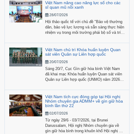
ngày 20/7 đến 2/8/2026 tại Indonesia, có sự
Việt Nam nâng cao năng lực số cho các
tham gia của hơn 700 học viên, giảng viên,
sĩ quan mũ nồi xanh
chuyên gia và quân nhân đến từ 22 quốc gia.
28/07/2026
Hội thảo quốc tế với chủ đề "Bảo vệ thường
dân, bảo vệ lực lượng và sẵn sàng thực hiện
nhiệm vụ trong môi trường phái bộ số và trí
tuệ nhân tạo” do Cục GGHB Việt Nam phối
hợp cùng UN Women tổ chức trong khuôn
khổ Chương trình Hợp tác và Huấn luyện
Việt Nam chủ trì Khóa huấn luyện Quan
Quân sự của Canada (MTCP) đã diễn ra sáng
sát viên Quân sự Liên hợp quốc
28/7, tại Hà Nội.
20/07/2026
Sáng 20/7, Cục Gìn giữ hòa bình Việt Nam
đã khai mạc Khóa huấn luyện Quan sát viên
Quân sự Liên hợp quốc (UNMO) năm 2026,
với sự tham gia của các học viên quốc tế từ
Lào và Belarus cùng 24 học viên Việt Nam.
Việt Nam tích cực đóng góp tại Hội nghị
Nhóm chuyên gia ADMM+ về gìn giữ hòa
bình lần thứ 22
02/07/2026
Từ ngày 29/6 - 03/7/2026, tại Brunei
Darussalam, Hội nghị Nhóm chuyên gia về
gìn giữ hòa bình trong khuôn khổ Hội nghị Bộ