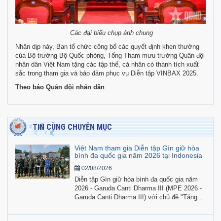
Các đại biểu chụp ảnh chung
Nhân dịp này, Ban tổ chức công bố các quyết định khen thưởng
của Bộ trưởng Bộ Quốc phòng, Tổng Tham mưu trưởng Quân đội
nhân dân Việt Nam tặng các tập thể, cá nhân có thành tích xuất
sắc trong tham gia và bảo đảm phục vụ Diễn tập VINBAX 2025.
Theo báo Quân đội nhân dân
TIN CÙNG CHUYÊN MỤC
Việt Nam tham gia Diễn tập Gìn giữ hòa
bình đa quốc gia năm 2026 tại Indonesia
02/08/2026
Diễn tập Gìn giữ hòa bình đa quốc gia năm
2026 - Garuda Canti Dharma III (MPE 2026 -
Garuda Canti Dharma III) với chủ đề "Tăng
cường hợp tác, nâng cao năng lực vì hòa
bình và an ninh quốc tế" được tổ chức từ