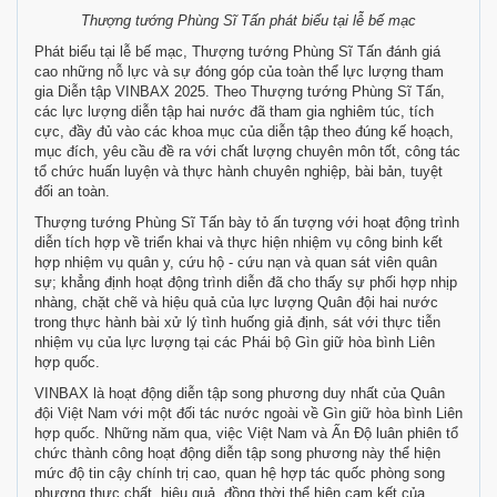
Thượng tướng Phùng Sĩ Tấn phát biểu tại lễ bế mạc
Phát biểu tại lễ bế mạc, Thượng tướng Phùng Sĩ Tấn đánh giá
cao những nỗ lực và sự đóng góp của toàn thể lực lượng tham
gia Diễn tập VINBAX 2025. Theo Thượng tướng Phùng Sĩ Tấn,
các lực lượng diễn tập hai nước đã tham gia nghiêm túc, tích
cực, đầy đủ vào các khoa mục của diễn tập theo đúng kế hoạch,
mục đích, yêu cầu đề ra với chất lượng chuyên môn tốt, công tác
tổ chức huấn luyện và thực hành chuyên nghiệp, bài bản, tuyệt
đối an toàn.
Thượng tướng Phùng Sĩ Tấn bày tỏ ấn tượng với hoạt động trình
diễn tích hợp về triển khai và thực hiện nhiệm vụ công binh kết
hợp nhiệm vụ quân y, cứu hộ - cứu nạn và quan sát viên quân
sự; khẳng định hoạt động trình diễn đã cho thấy sự phối hợp nhịp
nhàng, chặt chẽ và hiệu quả của lực lượng Quân đội hai nước
trong thực hành bài xử lý tình huống giả định, sát với thực tiễn
nhiệm vụ của lực lượng tại các Phái bộ Gìn giữ hòa bình Liên
hợp quốc.
VINBAX là hoạt động diễn tập song phương duy nhất của Quân
đội Việt Nam với một đối tác nước ngoài về Gìn giữ hòa bình Liên
hợp quốc. Những năm qua, việc Việt Nam và Ấn Độ luân phiên tổ
chức thành công hoạt động diễn tập song phương này thể hiện
mức độ tin cậy chính trị cao, quan hệ hợp tác quốc phòng song
phương thực chất, hiệu quả, đồng thời thể hiện cam kết của