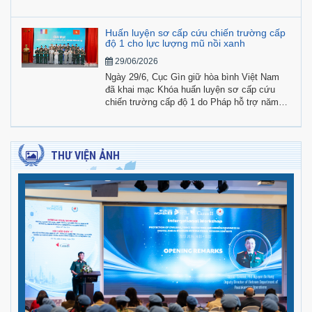
trưởng Quốc phòng các nước ASEAN mở
rộng (ADMM+) lần thứ 22, chu kỳ 5 (2024 -
2027) đã được tổ chức dưới sự đồng chủ trì
Huấn luyện sơ cấp cứu chiến trường cấp
của Brunei Darussalam và Trung Quốc.
độ 1 cho lực lượng mũ nồi xanh
29/06/2026
Ngày 29/6, Cục Gìn giữ hòa bình Việt Nam
đã khai mạc Khóa huấn luyện sơ cấp cứu
chiến trường cấp độ 1 do Pháp hỗ trợ năm
2026.
THƯ VIỆN ẢNH