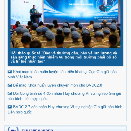
Hội thảo quốc tế "Bảo vệ thường dân, bảo vệ lực lượng và
sẵn sàng thực hiện nhiệm vụ trong môi trường phái bộ số
và trí tuệ nhân tạo”
Khai mạc khóa huấn luyện tiền triển khai tại Cục Gìn giữ hòa
bình Việt Nam
Bế mạc Khóa huấn luyện chuyên môn cho BVDC2.8
Đội Công binh số 4 đón nhận Huy chương Vì sự nghiệp Gìn giữ
hòa bình Liên hợp quốc
BVDC 2.7 đón nhận Huy chương Vì sự nghiệp Gìn giữ hòa bình
Liên hợp quốc