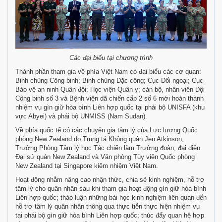
Các đại biểu tại chương trình
Thành phần tham gia về phía Việt Nam có đại biểu các cơ quan:
Binh chủng Công binh; Binh chủng Đặc công; Cục Đối ngoại; Cục
Bảo vệ an ninh Quân đội; Học viện Quân y; cán bộ, nhân viên Đội
Công binh số 3 và Bệnh viện dã chiến cấp 2 số 6 mới hoàn thành
nhiệm vụ gìn giữ hòa bình Liên hợp quốc tại phái bộ UNISFA (khu
vực Abyei) và phái bộ UNMISS (Nam Sudan).
Về phía quốc tế có các chuyên gia tâm lý của Lực lượng Quốc
phòng New Zealand do Trung tá Không quân Jen Atkinson,
Trưởng Phòng Tâm lý học Tác chiến làm Trưởng đoàn; đại diện
Đại sứ quán New Zealand và Văn phòng Tùy viên Quốc phòng
New Zealand tại Singapore kiêm nhiệm Việt Nam.
Hoạt động nhằm nâng cao nhận thức, chia sẻ kinh nghiệm, hỗ trợ
tâm lý cho quân nhân sau khi tham gia hoạt động gìn giữ hòa bình
Liên hợp quốc; thảo luận những bài học kinh nghiệm liên quan đến
hỗ trợ tâm lý quân nhân thông qua thực tiễn thực hiện nhiệm vụ
tại phái bộ gìn giữ hòa bình Liên hợp quốc; thúc đẩy quan hệ hợp