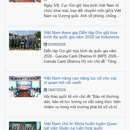
Ngày 5/8, Cục Gìn giữ hòa bình Việt Nam tổ
chức khai mạc trao đổi chuyên môn giữa Việt
Nam và Vương quốc Anh về phòng, chống
bạo lực tình dục liên quan đến xung đột
(CRSV) và phòng, chống bóc lột, xâm hại
tình dục (SEA).
Việt Nam tham gia Diễn tập Gìn giữ hòa
bình đa quốc gia năm 2026 tại Indonesia
02/08/2026
Diễn tập Gìn giữ hòa bình đa quốc gia năm
2026 - Garuda Canti Dharma III (MPE 2026 -
Garuda Canti Dharma III) với chủ đề "Tăng
cường hợp tác, nâng cao năng lực vì hòa
bình và an ninh quốc tế" được tổ chức từ
ngày 20/7 đến 2/8/2026 tại Indonesia, có sự
Việt Nam nâng cao năng lực số cho các
tham gia của hơn 700 học viên, giảng viên,
sĩ quan mũ nồi xanh
chuyên gia và quân nhân đến từ 22 quốc gia.
28/07/2026
Hội thảo quốc tế với chủ đề "Bảo vệ thường
dân, bảo vệ lực lượng và sẵn sàng thực hiện
nhiệm vụ trong môi trường phái bộ số và trí
tuệ nhân tạo” do Cục GGHB Việt Nam phối
hợp cùng UN Women tổ chức trong khuôn
khổ Chương trình Hợp tác và Huấn luyện
Việt Nam chủ trì Khóa huấn luyện Quan
Quân sự của Canada (MTCP) đã diễn ra sáng
sát viên Quân sự Liên hợp quốc