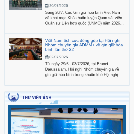
28/7, tại Hà Nội.
20/07/2026
Sáng 20/7, Cục Gìn giữ hòa bình Việt Nam
đã khai mạc Khóa huấn luyện Quan sát viên
Quân sự Liên hợp quốc (UNMO) năm 2026,
với sự tham gia của các học viên quốc tế từ
Lào và Belarus cùng 24 học viên Việt Nam.
Việt Nam tích cực đóng góp tại Hội nghị
Nhóm chuyên gia ADMM+ về gìn giữ hòa
bình lần thứ 22
02/07/2026
Từ ngày 29/6 - 03/7/2026, tại Brunei
Darussalam, Hội nghị Nhóm chuyên gia về
gìn giữ hòa bình trong khuôn khổ Hội nghị Bộ
trưởng Quốc phòng các nước ASEAN mở
rộng (ADMM+) lần thứ 22, chu kỳ 5 (2024 -
2027) đã được tổ chức dưới sự đồng chủ trì
của Brunei Darussalam và Trung Quốc.
THƯ VIỆN ẢNH