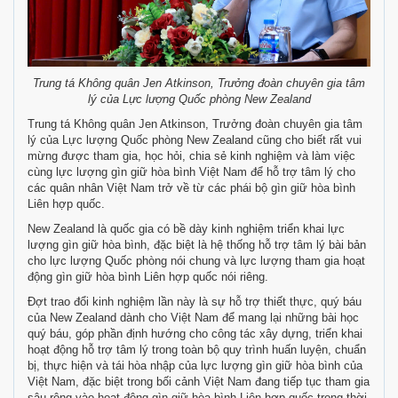
Trung tá Không quân Jen Atkinson, Trưởng đoàn chuyên gia tâm
lý của Lực lượng Quốc phòng New Zealand
Trung tá Không quân Jen Atkinson, Trưởng đoàn chuyên gia tâm
lý của Lực lượng Quốc phòng New Zealand cũng cho biết rất vui
mừng được tham gia, học hỏi, chia sẻ kinh nghiệm và làm việc
cùng lực lượng gìn giữ hòa bình Việt Nam để hỗ trợ tâm lý cho
các quân nhân Việt Nam trở về từ các phái bộ gìn giữ hòa bình
Liên hợp quốc.
New Zealand là quốc gia có bề dày kinh nghiệm triển khai lực
lượng gìn giữ hòa bình, đặc biệt là hệ thống hỗ trợ tâm lý bài bản
cho lực lượng Quốc phòng nói chung và lực lượng tham gia hoạt
động gìn giữ hòa bình Liên hợp quốc nói riêng.
Đợt trao đổi kinh nghiệm lần này là sự hỗ trợ thiết thực, quý báu
của New Zealand dành cho Việt Nam để mang lại những bài học
quý báu, góp phần định hướng cho công tác xây dựng, triển khai
hoạt động hỗ trợ tâm lý trong toàn bộ quy trình huấn luyện, chuẩn
bị, thực hiện và tái hòa nhập của lực lượng gìn giữ hòa bình của
Việt Nam, đặc biệt trong bối cảnh Việt Nam đang tiếp tục tham gia
sâu rộng vào hoạt động gìn giữ hòa bình Liên hợp quốc trong thời