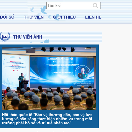
ĐỔI SỐ
THƯ VIỆN
GIỚI THIỆU
LIÊN HỆ
THƯ VIỆN ẢNH
Hội thảo quốc tế "Bảo vệ thường dân, bảo vệ lực
lượng và sẵn sàng thực hiện nhiệm vụ trong môi
trường phái bộ số và trí tuệ nhân tạo”