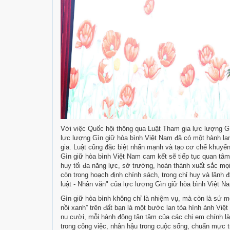
Với việc Quốc hội thông qua Luật Tham gia lực lượng G
lực lượng Gìn giữ hòa bình Việt Nam đã có một hành la
gia. Luật cũng đặc biệt nhấn mạnh và tạo cơ chế khuyế
Gìn giữ hòa bình Việt Nam cam kết sẽ tiếp tục quan tâm,
huy tối đa năng lực, sở trường, hoàn thành xuất sắc m
còn trong hoạch định chính sách, trong chỉ huy và lãnh đ
luật - Nhân văn" của lực lượng Gìn giữ hòa bình Việt N
Gìn giữ hòa bình không chỉ là nhiệm vụ, mà còn là sứ
nồi xanh” trên đất bạn là một bước lan tỏa hình ảnh Việ
nụ cười, mỗi hành động tận tâm của các chị em chính l
trong công việc, nhân hậu trong cuộc sống, chuẩn mực t