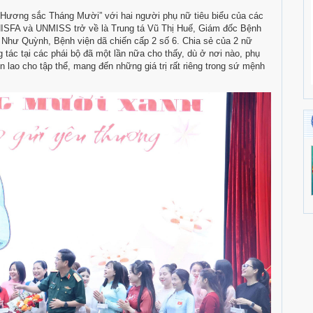
“Hương sắc Tháng Mười” với hai người phụ nữ tiêu biểu của các
UNISFA và UNMISS trở về là Trung tá Vũ Thị Huế, Giám đốc Bệnh
õ Như Quỳnh, Bệnh viện dã chiến cấp 2 số 6. Chia sẻ của 2 nữ
 tác tại các phái bộ đã một lần nữa cho thấy, dù ở nơi nào, phụ
n lao cho tập thể, mang đến những giá trị rất riêng trong sứ mệnh