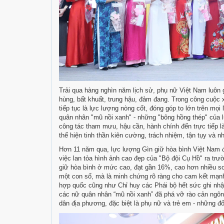
Trải qua hàng nghìn năm lịch sử, phụ nữ Việt Nam luôn g
hùng, bất khuất, trung hậu, đảm đang. Trong công cuộc 
tiếp tục là lực lượng nòng cốt, đóng góp to lớn trên mọ
quân nhân "mũ nồi xanh" - những "bông hồng thép" của l
công tác tham mưu, hậu cần, hành chính đến trực tiếp l
thể hiện tinh thần kiên cường, trách nhiệm, tận tụy và 
Hơn 11 năm qua, lực lượng Gìn giữ hòa bình Việt Nam 
việc lan tỏa hình ảnh cao đẹp của "Bộ đội Cụ Hồ" ra trườ
giữ hòa bình ở mức cao, đạt gần 16%, cao hơn nhiều so
một con số, mà là minh chứng rõ ràng cho cam kết mạn
hợp quốc cũng như Chỉ huy các Phái bộ hết sức ghi nhận
các nữ quân nhân “mũ nồi xanh” đã phá vỡ rào cản ngôn 
dân địa phương, đặc biệt là phụ nữ và trẻ em - những đố