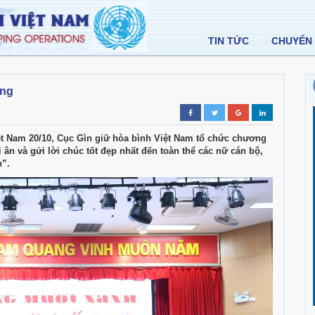
TIN TỨC
CHUYỂN 
ơng
t Nam 20/10, Cục Gìn giữ hòa bình Việt Nam tổ chức chương
 ân và gửi lời chúc tốt đẹp nhất đến toàn thể các nữ cán bộ,
h”.