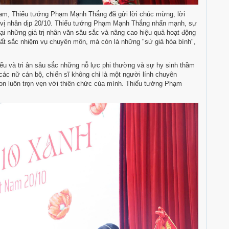
Nam, Thiếu tướng Phạm Mạnh Thắng đã gửi lời chúc mừng, lời
n vị nhân dịp 20/10. Thiếu tướng Phạm Mạnh Thắng nhấn mạnh, sự
ại những giá trị nhân văn sâu sắc và nâng cao hiệu quả hoạt động
ất sắc nhiệm vụ chuyên môn, mà còn là những "sứ giả hòa bình",
ểu và tri ân sâu sắc những nỗ lực phi thường và sự hy sinh thầm
các nữ cán bộ, chiến sĩ không chỉ là một người lính chuyên
con luôn trọn vẹn với thiên chức của mình. Thiếu tướng Phạm