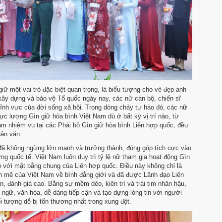
iữ một vai trò đặc biệt quan trọng, là biểu tượng cho vẻ đẹp anh
xây dựng và bảo vệ Tổ quốc ngày nay, các nữ cán bộ, chiến sĩ
i lĩnh vực của đời sống xã hội. Trong dòng chảy tự hào đó, các nữ
ực lượng Gìn giữ hòa bình Việt Nam dù ở bất kỳ vị trí nào, từ
àm nhiệm vụ tại các Phái bộ Gìn giữ hòa bình Liên hợp quốc, đều
nhân văn.
đã không ngừng lớn mạnh và trưởng thành, đóng góp tích cực vào
ng quốc tế. Việt Nam luôn duy trì tỷ lệ nữ tham gia hoạt động Gìn
 với mặt bằng chung của Liên hợp quốc. Điều này không chỉ là
h mẽ của Việt Nam về bình đẳng giới và đã được Lãnh đạo Liên
, đánh giá cao. Bằng sự mềm dẻo, kiên trì và trái tim nhân hậu,
ngữ, văn hóa, dễ dàng tiếp cận và tạo dựng lòng tin với người
i tượng dễ bị tổn thương nhất trong xung đột.