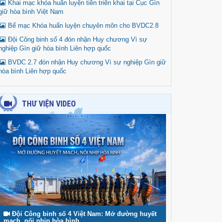
Khai mạc khóa huấn luyện tiền triển khai tại Cục Gìn
giữ hòa bình Việt Nam
Bế mạc Khóa huấn luyện chuyên môn cho BVDC2.8
Đội Công binh số 4 đón nhận Huy chương Vì sự
nghiệp Gìn giữ hòa bình Liên hợp quốc
BVDC 2.7 đón nhận Huy chương Vì sự nghiệp Gìn giữ
hòa bình Liên hợp quốc
THƯ VIỆN VIDEO
Đội Công binh số 4 Việt Nam: Mở đường huyết
mạch, nối nhịp hòa bình