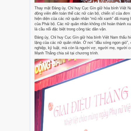
Thay mặt Đảng ủy, Chỉ huy Cục Gìn giữ hòa bình Việt 
động viên đến toàn thể các nữ cán bộ, chiến sĩ của đơ
hiện diện của các nữ quân nhân “mũ nồi xanh” đã mang l
của Phái bộ. Các nữ quân nhân không chỉ hoàn thành xu
là cầu nối đặc biệt trong công tác dân vận.
Đảng ủy, Chỉ huy Cục Gìn giữ hòa bình Việt Nam thấu hi
lặng của các nữ quân nhân. Ở nơi "đầu sóng ngọn gió", 
nghiệp, kỷ luật, mà còn là người vợ, người mẹ, người 
Mạnh Thắng chia sẻ tại chương trình.