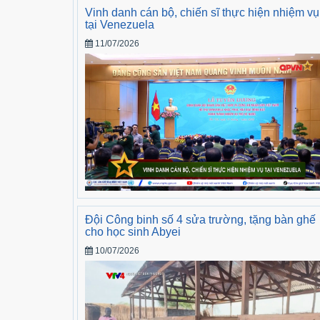
Vinh danh cán bộ, chiến sĩ thực hiện nhiệm vụ
tại Venezuela
11/07/2026
Đội Công binh số 4 sửa trường, tặng bàn ghế
cho học sinh Abyei
10/07/2026