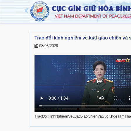
Trao đổi kinh nghiệm về luật giao chiến và
08/06/2026
TraoDoiKinhNghiemVeLuatGiaoChienVaSucKhoeTamTh