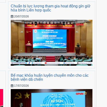
Chuẩn bị lực lượng tham gia hoạt động gìn giữ
hòa bình Liên hợp quốc
20/07/2026
i
Bế mạc khóa huấn luyện chuyên môn cho các
bệnh viện dã chiến
17/07/2026