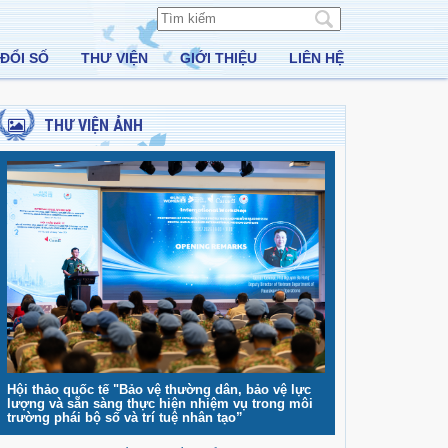
ĐỔI SỐ
THƯ VIỆN
GIỚI THIỆU
LIÊN HỆ
THƯ VIỆN ẢNH
Hội thảo quốc tế "Bảo vệ thường dân, bảo vệ lực
lượng và sẵn sàng thực hiện nhiệm vụ trong môi
trường phái bộ số và trí tuệ nhân tạo”