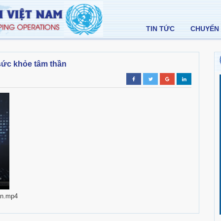
TIN TỨC
CHUYỂN 
 sức khỏe tâm thần
an.mp4