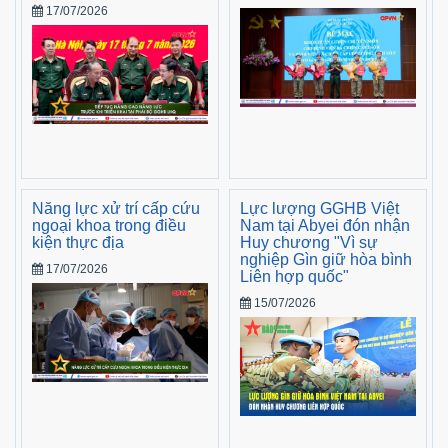
17/07/2026
Năng lực xử trí cấp cứu
Lực lượng GGHB Việt
ngoại khoa trong điều
Nam tại Abyei đón nhận
kiện thực địa
Huy chương "Vì sự
nghiệp Gìn giữ hòa bình
17/07/2026
Liên hợp quốc"
15/07/2026