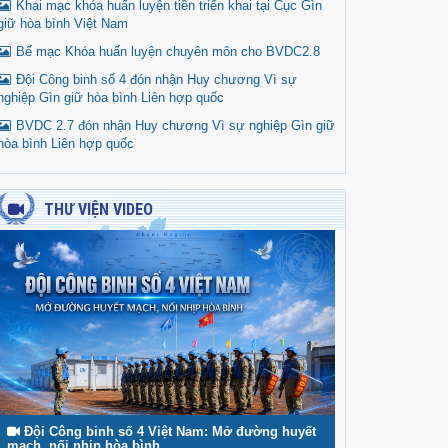
Khai mạc khóa huấn luyện tiền triển khai tại Cục Gìn
giữ hòa bình Việt Nam
Bế mạc Khóa huấn luyện chuyên môn cho BVDC2.8
Đội Công binh số 4 đón nhận Huy chương Vì sự
nghiệp Gìn giữ hòa bình Liên hợp quốc
BVDC 2.7 đón nhận Huy chương Vì sự nghiệp Gìn giữ
hòa bình Liên hợp quốc
THƯ VIỆN VIDEO
Đội Công binh số 4 Việt Nam: Mở đường huyết
mạch, nối nhịp hòa bình