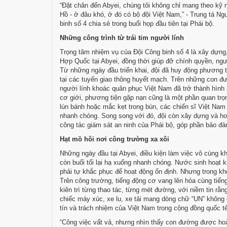
“Đặt chân đến Abyei, chúng tôi không chỉ mang theo kỹ
Hồ - ở đâu khó, ở đó có bộ đội Việt Nam,” - Trung tá N
binh số 4 chia sẻ trong buổi họp đầu tiên tại Phái bộ.
Những công trình từ trái tim người lính
Trọng tâm nhiệm vụ của Đội Công binh số 4 là xây dựng,
Hợp Quốc tại Abyei, đồng thời giúp đỡ chính quyền, ngườ
Từ những ngày đầu triển khai, đội đã huy động phương 
tại các tuyến giao thông huyết mạch. Trên những con đ
người lính khoác quân phục Việt Nam đã trở thành hình
cơ giới, phương tiện gặp nạn cũng là một phần quan trọ
lún bánh hoặc mắc kẹt trong bùn, các chiến sĩ Việt Nam 
nhanh chóng. Song song với đó, đội còn xây dựng và ho
công tác giám sát an ninh của Phái bộ, góp phần bảo đả
Hạt mồ hôi nơi công trường xa xôi
Những ngày đầu tại Abyei, điều kiện làm việc vô cùng k
còn buổi tối lại hạ xuống nhanh chóng. Nước sinh hoạt k
phải tự khắc phục để hoạt động ổn định. Nhưng trong kh
Trên công trường, tiếng động cơ vang lên hòa cùng tiếng 
kiên trì từng thao tác, từng mét đường, với niềm tin rằ
chiếc máy xúc, xe lu, xe tải mang dòng chữ “UN” không 
tín và trách nhiệm của Việt Nam trong cộng đồng quốc tế
“Công việc vất vả, nhưng nhìn thấy con đường được hoàn