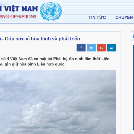
TIN TỨC
CHUYỂN 
- Góp sức vì hòa bình và phát triển
số 4 Việt Nam đã có mặt tại Phái bộ An ninh lâm thời Liên
vụ gìn giữ hòa bình Liên hợp quốc.