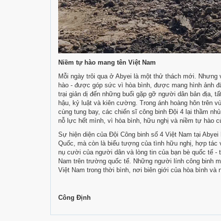
Niềm tự hào mang tên Việt Nam
Mỗi ngày trôi qua ở Abyei là một thử thách mới. Nhưng 
hào - được góp sức vì hòa bình, được mang hình ảnh đấ
trại giản dị đến những buổi gặp gỡ người dân bản địa, tấ
hậu, kỷ luật và kiên cường. Trong ánh hoàng hôn trên v
cùng tung bay, các chiến sĩ công binh Đội 4 lại thầm nhủ
nỗ lực hết mình, vì hòa bình, hữu nghị và niềm tự hào c
Sự hiện diện của Đội Công binh số 4 Việt Nam tại Abye
Quốc, mà còn là biểu tượng của tình hữu nghị, hợp tá
nụ cười của người dân và lòng tin của bạn bè quốc tế - t
Nam trên trường quốc tế. Những người lính công binh mũ 
Việt Nam trong thời bình, nơi biên giới của hòa bình và 
Công Định