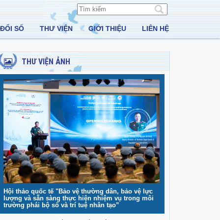
ĐỔI SỐ
THƯ VIỆN
GIỚI THIỆU
LIÊN HỆ
THƯ VIỆN ẢNH
Hội thảo quốc tế "Bảo vệ thường dân, bảo vệ lực
lượng và sẵn sàng thực hiện nhiệm vụ trong môi
trường phái bộ số và trí tuệ nhân tạo”