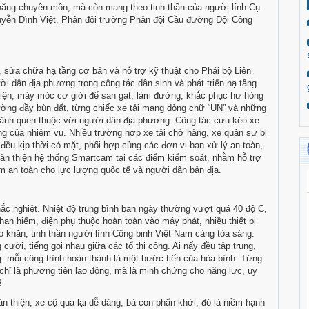
 năng chuyên môn, mà còn mang theo tinh thần của người lính Cụ
guyễn Đình Việt, Phân đội trưởng Phân đội Cầu đường Đội Công
 sửa chữa hạ tầng cơ bản và hỗ trợ kỹ thuật cho Phái bộ Liên
i dân địa phương trong công tác dân sinh và phát triển hạ tầng.
tiện, máy móc cơ giới để san gạt, làm đường, khắc phục hư hỏng
ường đầy bùn đất, từng chiếc xe tải mang dòng chữ “UN” và những
 ảnh quen thuộc với người dân địa phương. Công tác cứu kéo xe
ng của nhiệm vụ. Nhiều trường hợp xe tải chở hàng, xe quân sự bị
đều kịp thời có mặt, phối hợp cùng các đơn vị bạn xử lý an toàn,
àn thiện hệ thống Smartcam tại các điểm kiểm soát, nhằm hỗ trợ
m an toàn cho lực lượng quốc tế và người dân bản địa.
hắc nghiệt. Nhiệt độ trung bình ban ngày thường vượt quá 40 độ C,
han hiếm, điện phụ thuộc hoàn toàn vào máy phát, nhiều thiết bị
ó khăn, tinh thần người lính Công binh Việt Nam càng tỏa sáng.
cười, tiếng gọi nhau giữa các tổ thi công. Ai nấy đều tập trung,
ng: mỗi công trình hoàn thành là một bước tiến của hòa bình. Từng
chỉ là phương tiện lao động, mà là minh chứng cho năng lực, uy
.
 thiện, xe cộ qua lại dễ dàng, bà con phấn khởi, đó là niềm hạnh