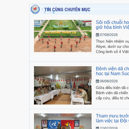
TIN CÙNG CHUYÊN MỤC
Sôi nổi chuỗi h
giữ hòa bình Vi
07/08/2026
Thực hiện nhiệm vụ
Abyei, dưới sự cho
Công binh số 4 Việ
chuỗi hoạt động gia
Bệnh viện dã ch
học tại Nam Su
06/08/2026
Giữa điều kiện dã 
Bệnh viện dã chiến
cấp cứu, điều trị c
hành nghiên cứu kh
Tham mưu trưởn
làm việc tại Đội
22/07/2026