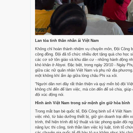
Lan tỏa tinh thần nhân ái Việt Nam
Không chỉ hoàn thành nhiệm vụ chuyên môn, Đội Công bi
cộng đồng. Đội đã tổ chức nhiều đợt tặng quà cho học s
các cơ sở tôn giáo và khu dân cư - những hành động nhỏ
khó khăn ở Abyei. Đặc biệt, trong ngày 20/10 - Ngày Ph
giữa các nữ quân nhân Việt Nam và phụ nữ địa phương. N
một không khí ấm áp giữa lòng châu Phi xa xôi.
“Người dân nơi đây rất thân thiện và quý mến bộ đội Vi
không chỉ đến để làm việc, mà còn đến để sẻ chia, giúp
đội xúc động nói.
Hình ảnh Việt Nam trong sứ mệnh gìn giữ hòa bình
Trong mắt bạn bè quốc tế, Đội Công binh số 4 Việt Nam 
việc nhỏ, từ bảo dưỡng thiết bị, giữ gìn doanh trại đến
trình, thể hiện trình độ kỹ thuật và tác phong quân đội 
năng lực thi công, tinh thần làm việc kỷ luật, tính tổ c
các chuyên gia quốc tế đã bày tỏ sự khâm phục khi chứ