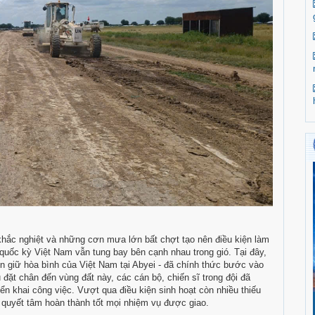
khắc nghiệt và những cơn mưa lớn bất chợt tạo nên điều kiện làm
quốc kỳ Việt Nam vẫn tung bay bên cạnh nhau trong gió. Tại đây,
n giữ hòa bình của Việt Nam tại Abyei - đã chính thức bước vào
ặt chân đến vùng đất này, các cán bộ, chiến sĩ trong đội đã
riển khai công việc. Vượt qua điều kiện sinh hoạt còn nhiều thiếu
và quyết tâm hoàn thành tốt mọi nhiệm vụ được giao.