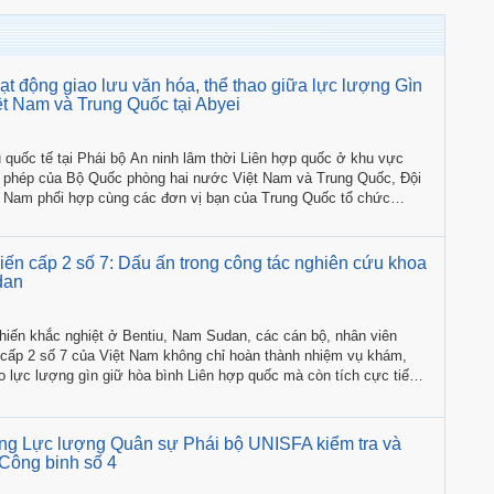
oạt động giao lưu văn hóa, thể thao giữa lực lượng Gìn
ệt Nam và Trung Quốc tại Abyei
 quốc tế tại Phái bộ An ninh lâm thời Liên hợp quốc ở khu vực
 phép của Bộ Quốc phòng hai nước Việt Nam và Trung Quốc, Đội
t Nam phối hợp cùng các đơn vị bạn của Trung Quốc tổ chức
o lưu văn hóa, thể thao từ ngày 4-18/8.
iến cấp 2 số 7: Dấu ấn trong công tác nghiên cứu khoa
dan
chiến khắc nghiệt ở Bentiu, Nam Sudan, các cán bộ, nhân viên
 cấp 2 số 7 của Việt Nam không chỉ hoàn thành nhiệm vụ khám,
ho lực lượng gìn giữ hòa bình Liên hợp quốc mà còn tích cực tiến
oa học gắn với thực tiễn nhiệm vụ.
g Lực lượng Quân sự Phái bộ UNISFA kiểm tra và
 Công binh số 4