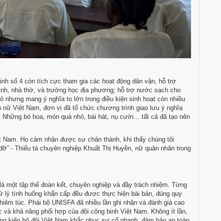
nh số 4 còn tích cực tham gia các hoạt động dân vận, hỗ trợ
inh, nhà thờ, và trường học địa phương; hỗ trợ nước sạch cho
 nhưng mang ý nghĩa to lớn trong điều kiện sinh hoạt còn nhiều
ụ nữ Việt Nam, đơn vị đã tổ chức chương trình giao lưu ý nghĩa
hững bó hoa, món quà nhỏ, bài hát, nụ cười... tất cả đã tạo nên
ệt Nam. Họ cảm nhận được sự chân thành, khi thấy chúng tôi
 đỡ” - Thiếu tá chuyên nghiệp Khuất Thị Huyền, nữ quân nhân trong
là một tập thể đoàn kết, chuyên nghiệp và đầy trách nhiệm. Từng
 xử lý tình huống khẩn cấp đều được thực hiện bài bản, đúng quy
nghiêm túc. Phái bộ UNISFA đã nhiều lần ghi nhận và đánh giá cao
hức và khả năng phối hợp của đội công binh Việt Nam. Không ít lần,
ng kiến bộ đội Việt Nam khắc phục sự cố nhanh, đảm bảo an toàn