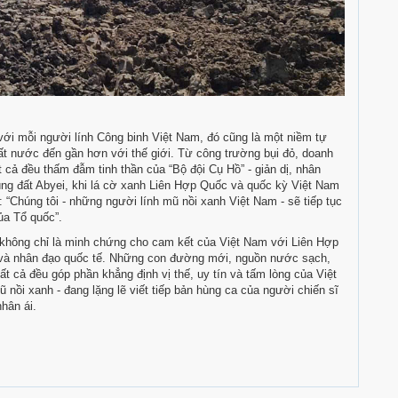
với mỗi người lính Công binh Việt Nam, đó cũng là một niềm tự
t nước đến gần hơn với thế giới. Từ công trường bụi đỏ, doanh
t cả đều thấm đẫm tinh thần của “Bộ đội Cụ Hồ” - giản dị, nhân
ùng đất Abyei, khi lá cờ xanh Liên Hợp Quốc và quốc kỳ Việt Nam
: “Chúng tôi - những người lính mũ nồi xanh Việt Nam - sẽ tiếp tục
ủa Tổ quốc”.
i không chỉ là minh chứng cho cam kết của Việt Nam với Liên Hợp
c và nhân đạo quốc tế. Những con đường mới, nguồn nước sạch,
ất cả đều góp phần khẳng định vị thế, uy tín và tấm lòng của Việt
nồi xanh - đang lặng lẽ viết tiếp bản hùng ca của người chiến sĩ
nhân ái.