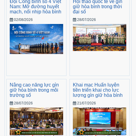
Đội Công binh số 4 Việt
Hội thảo quốc tế về gìn
Nam: Mở đường huyết
giữ hòa bình trong thời
mạch, nối nhịp hòa bình
đại số
02/08/2026
28/07/2026
Nâng cao năng lực gìn
Khai mạc Huấn luyện
giữ hòa bình trong môi
tiền triển khai cho lực
trường số
lượng gìn giữ hòa bình
28/07/2026
21/07/2026