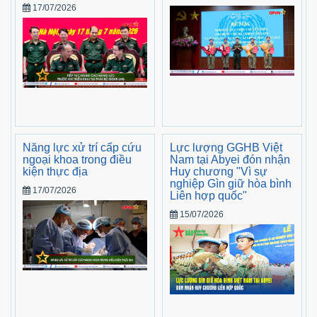
17/07/2026
Năng lực xử trí cấp cứu
Lực lượng GGHB Việt
ngoại khoa trong điều
Nam tại Abyei đón nhận
kiện thực địa
Huy chương "Vì sự
nghiệp Gìn giữ hòa bình
17/07/2026
Liên hợp quốc"
15/07/2026