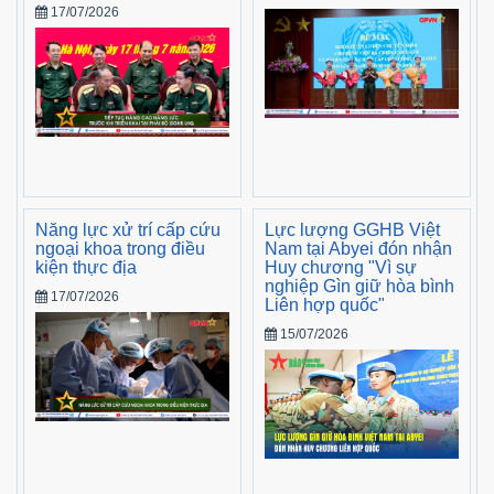
17/07/2026
Năng lực xử trí cấp cứu
Lực lượng GGHB Việt
ngoại khoa trong điều
Nam tại Abyei đón nhận
kiện thực địa
Huy chương "Vì sự
nghiệp Gìn giữ hòa bình
17/07/2026
Liên hợp quốc"
15/07/2026