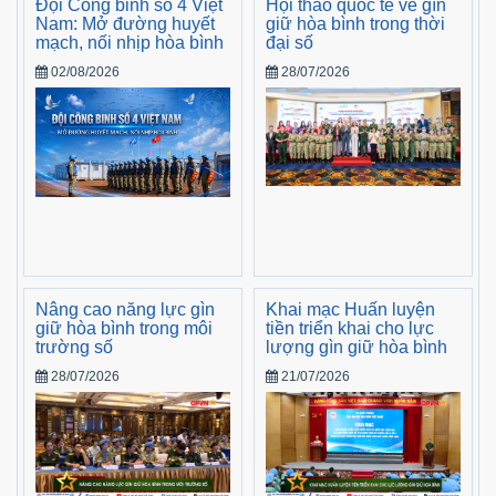
Đội Công binh số 4 Việt
Hội thảo quốc tế về gìn
Nam: Mở đường huyết
giữ hòa bình trong thời
mạch, nối nhịp hòa bình
đại số
02/08/2026
28/07/2026
Nâng cao năng lực gìn
Khai mạc Huấn luyện
giữ hòa bình trong môi
tiền triển khai cho lực
trường số
lượng gìn giữ hòa bình
28/07/2026
21/07/2026