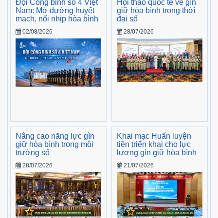
Đội Công binh số 4 Việt
Hội thảo quốc tế về gìn
Nam: Mở đường huyết
giữ hòa bình trong thời
mạch, nối nhịp hòa bình
đại số
02/08/2026
28/07/2026
Nâng cao năng lực gìn
Khai mạc Huấn luyện
giữ hòa bình trong môi
tiền triển khai cho lực
trường số
lượng gìn giữ hòa bình
28/07/2026
21/07/2026