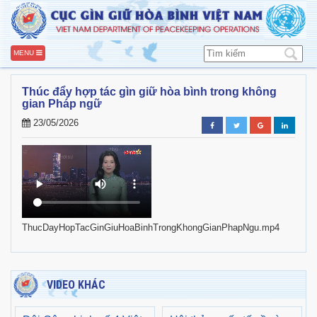
MENU
Thúc đẩy hợp tác gìn giữ hòa bình trong không
gian Pháp ngữ
23/05/2026
ThucDayHopTacGinGiuHoaBinhTrongKhongGianPhapNgu.mp4
VIDEO KHÁC