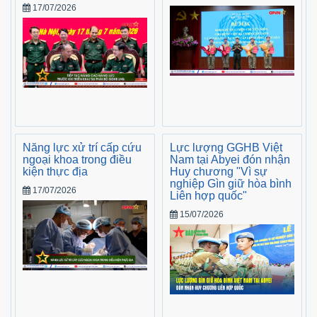
17/07/2026
Năng lực xử trí cấp cứu
Lực lượng GGHB Việt
ngoại khoa trong điều
Nam tại Abyei đón nhận
kiện thực địa
Huy chương "Vì sự
nghiệp Gìn giữ hòa bình
17/07/2026
Liên hợp quốc"
15/07/2026