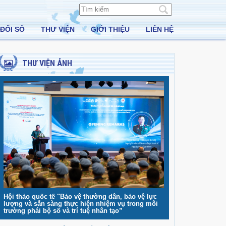
ĐỔI SỐ
THƯ VIỆN
GIỚI THIỆU
LIÊN HỆ
THƯ VIỆN ẢNH
Hội thảo quốc tế "Bảo vệ thường dân, bảo vệ lực
lượng và sẵn sàng thực hiện nhiệm vụ trong môi
trường phái bộ số và trí tuệ nhân tạo”