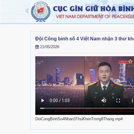
Đội Công binh số 4 Việt Nam nhận 3 thư kh
21/05/2026
DoiCongBinhSo4Nhan3ThuKhenTrong8Thang.mp4