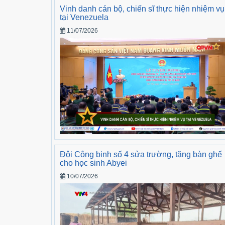
Vinh danh cán bộ, chiến sĩ thực hiện nhiệm vụ
tại Venezuela
11/07/2026
Đội Công binh số 4 sửa trường, tặng bàn ghế
cho học sinh Abyei
10/07/2026