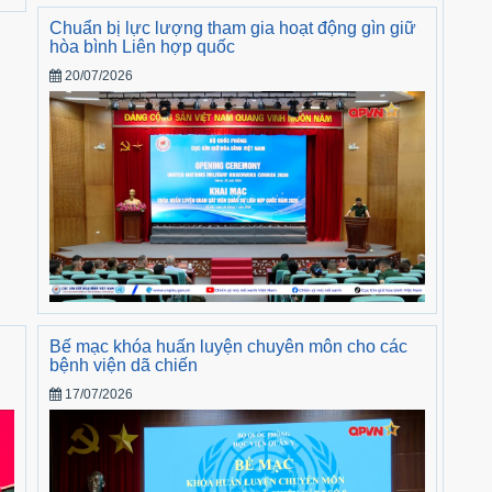
Chuẩn bị lực lượng tham gia hoạt động gìn giữ
hòa bình Liên hợp quốc
20/07/2026
i
Bế mạc khóa huấn luyện chuyên môn cho các
bệnh viện dã chiến
17/07/2026