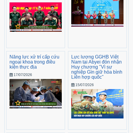
Năng lực xử trí cấp cứu
Lực lượng GGHB Việt
ngoại khoa trong điều
Nam tại Abyei đón nhận
kiện thực địa
Huy chương "Vì sự
nghiệp Gìn giữ hòa bình
17/07/2026
Liên hợp quốc"
15/07/2026