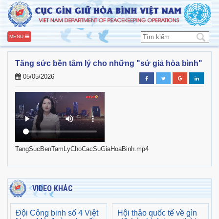
MENU
Tăng sức bền tâm lý cho những "sứ giả hòa bình"
05/05/2026
TangSucBenTamLyChoCacSuGiaHoaBinh.mp4
VIDEO KHÁC
Đội Công binh số 4 Việt
Hội thảo quốc tế về gìn