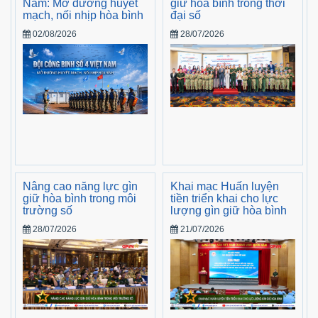
Nam: Mở đường huyết
giữ hòa bình trong thời
mạch, nối nhịp hòa bình
đại số
02/08/2026
28/07/2026
Nâng cao năng lực gìn
Khai mạc Huấn luyện
giữ hòa bình trong môi
tiền triển khai cho lực
trường số
lượng gìn giữ hòa bình
28/07/2026
21/07/2026