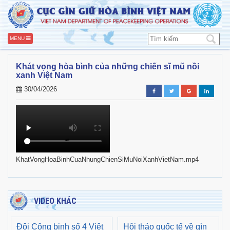
MENU
Khát vọng hòa bình của những chiến sĩ mũ nồi
xanh Việt Nam
30/04/2026
KhatVongHoaBinhCuaNhungChienSiMuNoiXanhVietNam.mp4
VIDEO KHÁC
Đội Công binh số 4 Việt
Hội thảo quốc tế về gìn