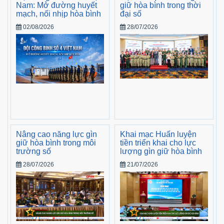
Nam: Mở đường huyết
giữ hòa bình trong thời
mạch, nối nhịp hòa bình
đại số
02/08/2026
28/07/2026
Nâng cao năng lực gìn
Khai mạc Huấn luyện
giữ hòa bình trong môi
tiền triển khai cho lực
trường số
lượng gìn giữ hòa bình
28/07/2026
21/07/2026