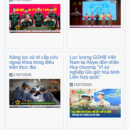
Năng lực xử trí cấp cứu
Lực lượng GGHB Việt
ngoại khoa trong điều
Nam tại Abyei đón nhận
kiện thực địa
Huy chương "Vì sự
nghiệp Gìn giữ hòa bình
17/07/2026
Liên hợp quốc"
15/07/2026